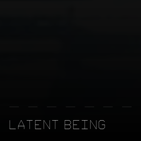
L
A
T
E
N
T
B
E
I
N
G