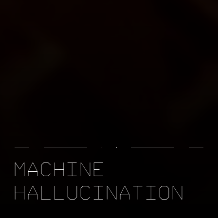
M
A
C
H
I
N
E
H
A
L
L
U
C
I
N
A
T
I
O
N