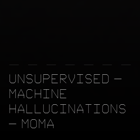
U
N
S
U
P
E
R
V
I
S
E
D
—
M
A
C
H
I
N
E
H
A
L
L
U
C
I
N
A
T
I
O
N
S
—
M
O
M
A